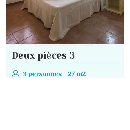
Deux pièces 3
3 personnes - 27 m2
Appartements au premier étage, composé
d’un salon avec lit simple, chambre double.
Tous les
...
PLUS