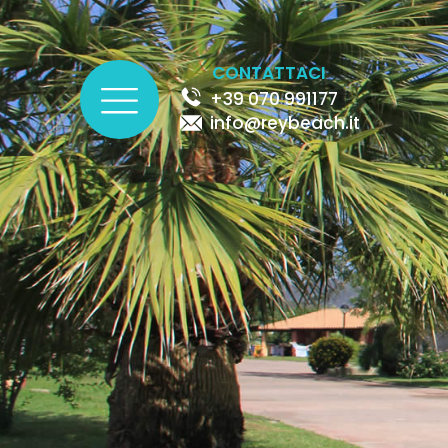
CONTATTACI
+39 070 991177
info@reybeach.it