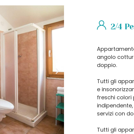
2/4 P
Appartamento
angolo cottur
doppio.
Tutti gli appa
e insonorizzan
freschi color
indipendente,
servizi con do
Tutti gli appa