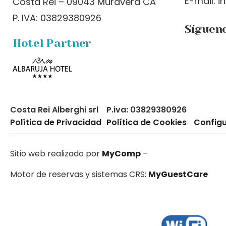
E-mail: i
Costa Rei – 09043 Muravera CA
P. IVA: 03829380926
Síguen
Hotel Partner
Costa Rei Alberghi srl
P.iva: 03829380926
Política de Privacidad
Política de Cookies
Configu
Sitio web realizado por
MyComp
–
Motor de reservas y sistemas CRS:
MyGuestCare