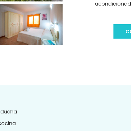
acondicionad
C
 ducha
cocina