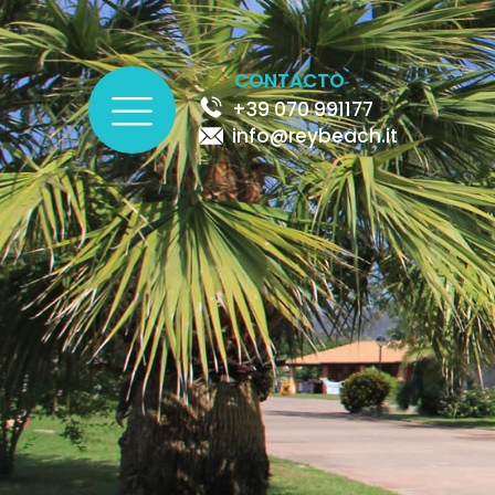
CONTACTO
+39 070 991177
info@reybeach.it