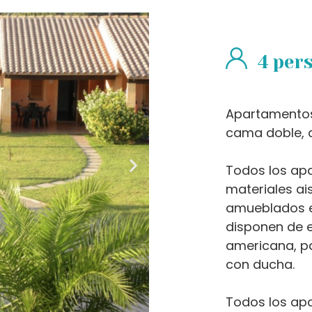
4 per
Apartamentos 
cama doble, d
Todos los ap
materiales ai
amueblados en
disponen de e
americana, p
con ducha.
Todos los ap