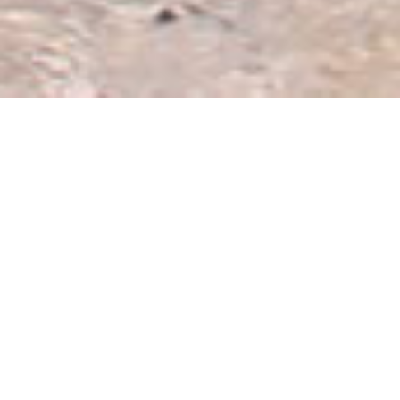
Ofertas y
promociones
Un verano repleto de emociones
¡Disfruta del sol, la arena y el mar en Rey Beach con
nuestras ofertas exclusivas! Vive unas vacaciones
que te harán sentirte verdaderamente descansado
y relajado.